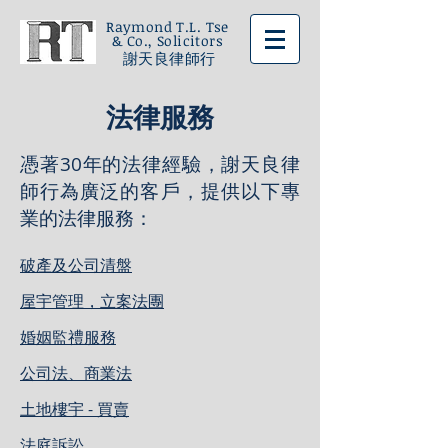
Raymond T.L. Tse
& Co., Solicitors
謝天良律師行
法律服務
憑著30年的法律經驗，謝天良律
師行為廣泛的客戶，提供以下專
業的法律服務：
破產及公司清盤
屋宇管理，立案法團
婚姻監禮服務
公司法、商業法
土地樓宇 - 買賣
法庭訴訟