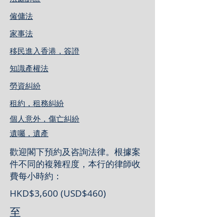
僱傭法
家事法
移民進入香港，簽證
知識產權法
勞資糾紛
租約，租務糾紛
個人意外，傷亡糾紛
遺囑，遺產
歡迎閣下預約及咨詢法律。根據案
件不同的複雜程度，本行的律師收
費每小時約：
HKD$3,600 (USD$460)
至